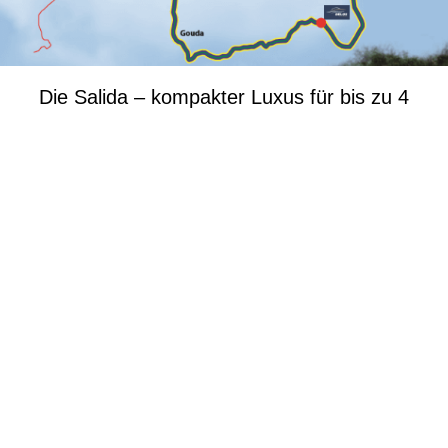
Die Salida – kompakter Luxus für bis zu 4
Personen
Die Salida bietet großzügigen Komfort auf
kompakter Länge und ist ideal für bis zu 4
Personen.
Eine gemütliche Schlafkabine, ein umbaubares
Bett im Salon sowie separate Dusche und
Toilette sorgen für entspanntes Reisen.
Hochwertige Materialien wie Leder und Corian
verleihen dem stilvollen Interieur eine exklusive